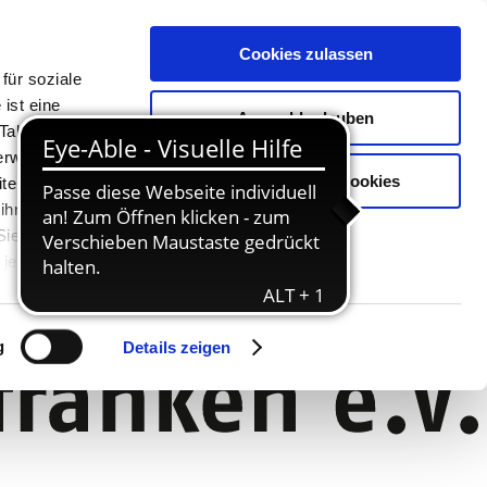
Cookies zulassen
für soziale
ist eine
Auswahl erlauben
Tablet oder
Verwendung
Nur notwendige Cookies
ter. Unsere
 ihnen
 Sie können
jederzeit
g
Details zeigen