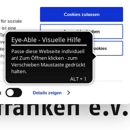
Cookies zulassen
für soziale
ist eine
Auswahl erlauben
Tablet oder
Verwendung
Nur notwendige Cookies
ter. Unsere
 ihnen
 Sie können
jederzeit
g
Details zeigen