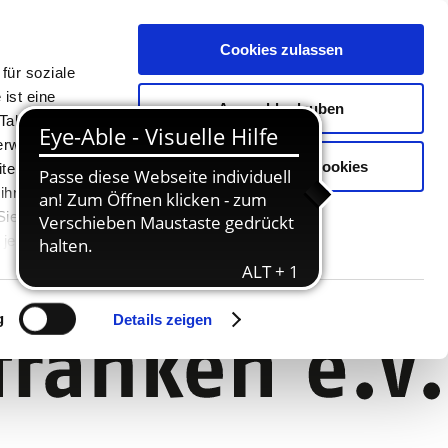
Cookies zulassen
für soziale
ist eine
Auswahl erlauben
Tablet oder
Verwendung
Nur notwendige Cookies
ter. Unsere
 ihnen
 Sie können
jederzeit
g
Details zeigen