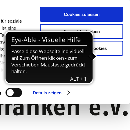
Cookies zulassen
für soziale
ist eine
Auswahl erlauben
Tablet oder
Verwendung
Nur notwendige Cookies
ter. Unsere
 ihnen
 Sie können
jederzeit
g
Details zeigen