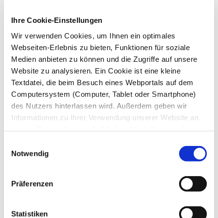
auswählen und Tickets durchbuchen
Ihre Cookie-Einstellungen
*Gültig für die gesamte Saison 2024/2025 und nur so lange
der Vorrat reicht
Wir verwenden Cookies, um Ihnen ein optimales
Auf geht´s in die Turnhölle!
Webseiten-Erlebnis zu bieten, Funktionen für soziale
Medien anbieten zu können und die Zugriffe auf unsere
Erlebnispark Schloss Thurn,
Website zu analysieren. Ein Cookie ist eine kleine
Heroldsbach
Textdatei, die beim Besuch eines Webportals auf dem
Computersystem (Computer, Tablet oder Smartphone)
Mitglieder der AWO erhalten gegen Vorlage des Gutscheines
des Nutzers hinterlassen wird. Außerdem geben wir
von Schloss Thurn einen Preisnachlass in Höhe von 1,50
Informationen zu Ihrer Verwendung unserer Website an
Euro. Der Gutschein kann aus der Mitgliederzeitschrift
entnommen werden.
unsere Partner für soziale Medien, Marketingzwecke und
Analysen weiter. Unsere Partner führen diese
Einwilligungsauswahl
Informationen möglicherweise mit weiteren Daten
Kontakt:
Notwendig
zusammen, die Sie ihnen bereitgestellt haben oder die
Erlebnispark Schloss Thurn
sie im Rahmen Ihrer Nutzung der Dienste gesammelt
Schlossplatz 4
Präferenzen
91336 Heroldsbach
haben. Sie können selbst entscheiden, welche
Kategorien Sie zulassen möchten. Sie können Ihre
oder
Einwilligung jederzeit widerrufen, in dem Sie auf Cookie-
Statistiken