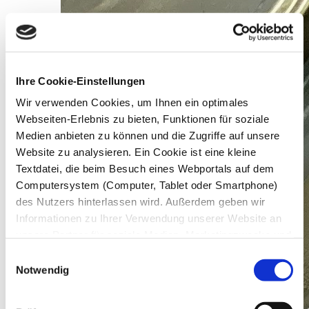
Ihre Cookie-Einstellungen
Wir verwenden Cookies, um Ihnen ein optimales
Webseiten-Erlebnis zu bieten, Funktionen für soziale
Medien anbieten zu können und die Zugriffe auf unsere
Website zu analysieren. Ein Cookie ist eine kleine
Textdatei, die beim Besuch eines Webportals auf dem
Computersystem (Computer, Tablet oder Smartphone)
des Nutzers hinterlassen wird. Außerdem geben wir
Informationen zu Ihrer Verwendung unserer Website an
unsere Partner für soziale Medien, Marketingzwecke und
Analysen weiter. Unsere Partner führen diese
Einwilligungsauswahl
Informationen möglicherweise mit weiteren Daten
Notwendig
zusammen, die Sie ihnen bereitgestellt haben oder die
sie im Rahmen Ihrer Nutzung der Dienste gesammelt