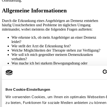
Orientierung."
Allgemeine Informationen
Durch die Erkrankung eines Angehörigen an Demenz entstehen
häufig Unsicherheiten und Probleme im täglichen Umgang
miteinander, wobei meistens die folgenden Fragen auftreten:
Wie erkenne ich, ob mein Angehöriger an einer Demenz
leidet?
Wie stellt der Arzt die Erkrankung fest?
Welche Möglichkeiten der Therapie stehen zur Verfügung?
Wie soll ich mich gegenüber meinem Demenzkranken
verhalten?
Was mache ich bei starkem Bewegungsdrang oder
schwierigen Verhaltensweisen?
Welche Hilfsangebote und Unterstützung gibt es?
Welche Kosten trägt die Pflegekasse?
Wie kann ich mich und meine Familie vor Überlastung
schützen?
...... und so weiter
Ihre Cookie-Einstellungen
Wir verwenden Cookies, um Ihnen ein optimales Webseiten-
Die Beratungsstelle Demenz Untermain bietet Ihnen zu den oben
genannten Fragen und weiteren Themen "rund um die Demenz"
zu bieten, Funktionen für soziale Medien anbieten zu können
Beratung und Information an.