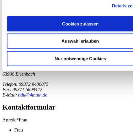
Details ze
Telefon und Fax: 06021 4511117
E-Mail:
bdu@4main.de
Büro Miltenberg
Cookies zulassen
Brückenstraße 19
63897 Miltenberg
Auswahl erlauben
Telefon: 09371 6694920
Fax: 09371 6699442
E-Mail:
bdu@4main.de
Nur notwendige Cookies
Büro Erlenbach
Bahnstraße 22
63906 Erlenbach
Telefon: 09372 9400075
Fax: 09371 6699442
E-Mail:
bdu@4main.de
Kontaktformular
Anrede
*
Frau
Frau