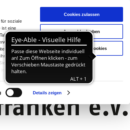
Cookies zulassen
für soziale
ist eine
Auswahl erlauben
Tablet oder
Verwendung
Nur notwendige Cookies
ter. Unsere
 ihnen
 Sie können
jederzeit
g
Details zeigen