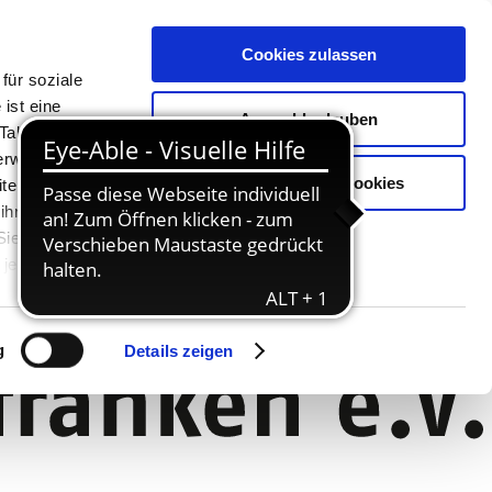
Cookies zulassen
für soziale
ist eine
Auswahl erlauben
Tablet oder
Verwendung
Nur notwendige Cookies
ter. Unsere
 ihnen
 Sie können
jederzeit
g
Details zeigen