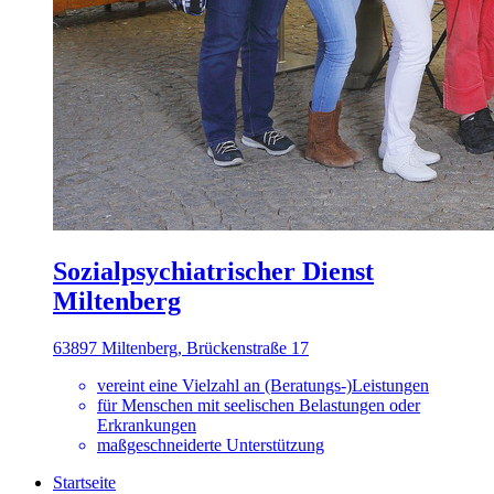
Sozialpsychiatrischer Dienst
Miltenberg
63897 Miltenberg, Brückenstraße 17
vereint eine Vielzahl an (Beratungs-)Leistungen
für Menschen mit seelischen Belastungen oder
Erkrankungen
maßgeschneiderte Unterstützung
Startseite