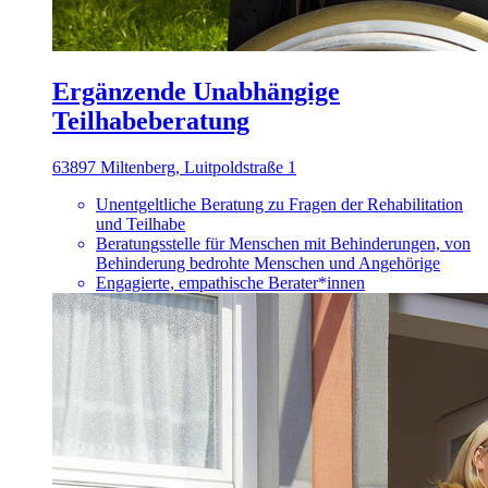
Ergänzende Unabhängige
Teilhabeberatung
63897 Miltenberg, Luitpoldstraße 1
Unentgeltliche Beratung zu Fragen der Rehabilitation
und Teilhabe
Beratungsstelle für Menschen mit Behinderungen, von
Behinderung bedrohte Menschen und Angehörige
Engagierte, empathische Berater*innen